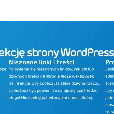
ekcję strony WordPress
Nieznane linki i treści
Pr
może
Pojawienie się nieznanych linków, reklam lub
Jeśl
dziwnych treści na stronie może wskazywać
admi
na infekcję. Gdy zobaczysz takie dziwne rzeczy,
atak
i
to możesz być pewien, że dzieje się coś bardzo
czy 
złego! Nie czekaj już wtedy ani chwili dłużej.
jedn
masz
to h