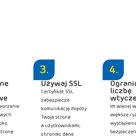
yć stronę WordPress p
atakami?
m szybko, bo przy infekcjach
czas to pieniądz
. Proces wygl
3.
4.
rne
Używaj SSL
Ograni
liczbę
Certyfikat SSL
we
wtycz
zabezpiecza
worzenie
Im więcej 
komunikację między
owych
większe ry
Twoją stroną
bko
wystąpienia
a użytkownikami,
stronę
bezpieczeń
chroniąc dane