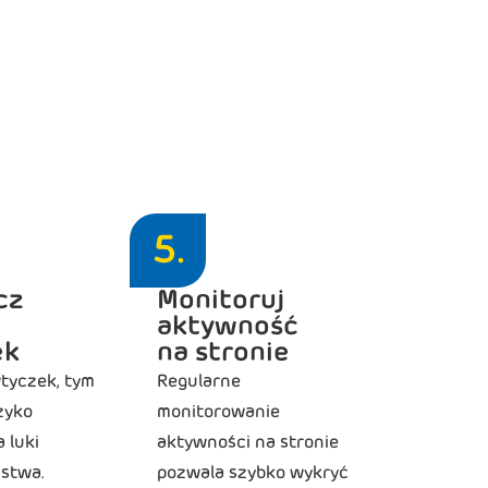
rzed przyszłymi
ąda następująco:
5.
cz
Monitoruj
aktywność
ek
na stronie
wtyczek, tym
Regularne
zyko
monitorowanie
 luki
aktywności na stronie
stwa.
pozwala szybko wykryć