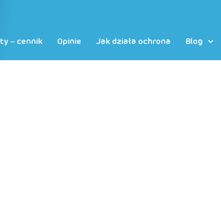
ty – cennik
Opinie
Jak działa ochrona
Blog
zyć i odwirusować stro
praktyczny poradnik