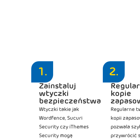
Jak zabezpiecz
Przede wszystki
1.
2.
Zainstaluj
Regula
wtyczki
kopie
bezpieczeństwa
zapaso
Wtyczki takie jak
Regularne t
Wordfence, Sucuri
kopii zapas
Security czy iThemes
pozwala szy
Security mogą
przywrócić 