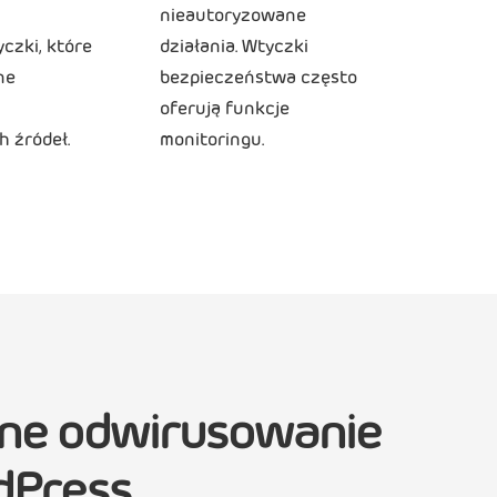
nieautoryzowane
yczki, które
działania. Wtyczki
ne
bezpieczeństwa często
oferują funkcje
h źródeł.
monitoringu.
lne odwirusowanie
dPress