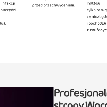
infekcji.
Instaluj
przed przechwyceniem.
 narzędzi
tylko te wt
są niezbęd
lus.
i pochodzą
z zaufanyc
Profesjona
strony Wor